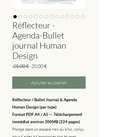
Réflecteur -
Agenda-Bullet
journal Human
Design
Prix
Prix
 25,00 € 
20,00 €
original
promotionnel
Ajouter au panier
Réflecteur / Bullet Journal & Agenda
Human Design (par type)
Format PDF A4 / A5 — Téléchargement
immédiat environ 300MB (224 pages)
Plonge dans un espace rien qu’à toi, conçu
pour t’aider à t’approprier ton Human