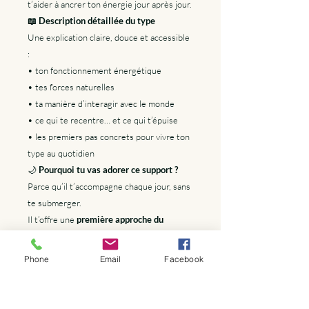
t’aider à ancrer ton énergie jour après jour.
📖 Description détaillée du type
Une explication claire, douce et accessible
:
• ton fonctionnement énergétique
• tes forces naturelles
• ta manière d’interagir avec le monde
• ce qui te recentre… et ce qui t’épuise
• les premiers pas concrets pour vivre ton
type au quotidien
🌙
Pourquoi tu vas adorer ce support ?
Parce qu’il t’accompagne chaque jour, sans
te submerger.
Il t’offre une
première approche du
Human Design
, tout en restant hyper
pratique pour organiser ta vie.
Phone
Email
Facebook
Le combo parfait entre structure, douceur
et connaissance de soi.
📥
Format & livraison