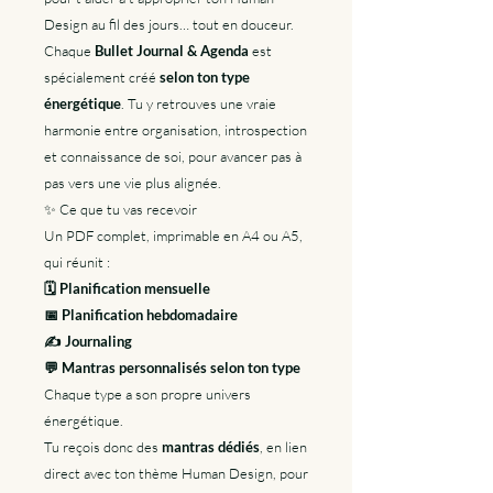
Design au fil des jours… tout en douceur.
Chaque
Bullet Journal & Agenda
est
spécialement créé
selon ton type
énergétique
. Tu y retrouves une vraie
harmonie entre organisation, introspection
et connaissance de soi, pour avancer pas à
pas vers une vie plus alignée.
✨ Ce que tu vas recevoir
Un PDF complet, imprimable en A4 ou A5,
qui réunit :
🗓 Planification mensuelle
📅 Planification hebdomadaire
✍️ Journaling
💬 Mantras personnalisés selon ton type
Chaque type a son propre univers
énergétique.
Tu reçois donc des
mantras dédiés
, en lien
direct avec ton thème Human Design, pour