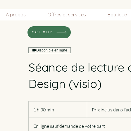
A propos
Offres et services
Boutique
retour
Disponible en ligne
Séance de lecture 
Design (visio)
Prix
inclus
1 h 30 min
1
Prix inclus dans l’ac
dans
l’achat
3
du
Livre
0
de
En ligne sauf demande de votre part
Toi
m