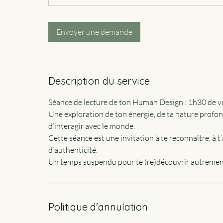
i
n
Envoyer une demande
Description du service
Séance de lecture de ton Human Design : 1h30 de v
Une exploration de ton énergie, de ta nature profo
d’interagir avec le monde.
Cette séance est une invitation à te reconnaître, à t’a
d’authenticité.
Un temps suspendu pour te (re)découvrir autremen
Politique d'annulation