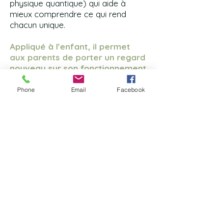
physique quantique) qui aide à
mieux comprendre ce qui rend
chacun unique.
Appliqué à l'enfant, il permet
aux parents de porter un regard
nouveau sur son fonctionnement
et d'accompagner son
développement avec davantage
Phone
Email
Facebook
de compréhension et de
confiance.